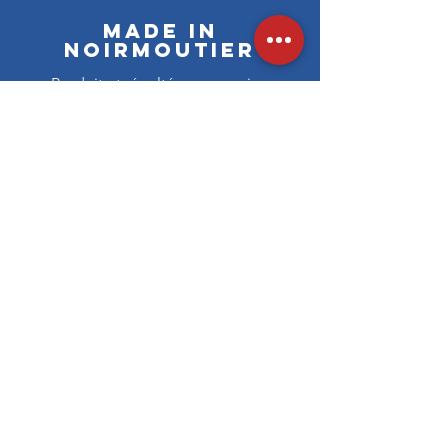
Made in
Noirmoutier
Produit et récolté avec passion
En savoir plus >>
Livraison à
domicile
Livraison également possible en point
retrait
En savoir plus >>
En savoir plus >>