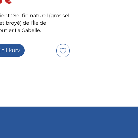
Pris
0 €
ent : Sel fin naturel (gros sel
t broyé) de l'Île de
utier La Gabelle.
j til kurv