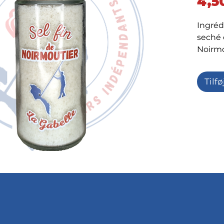
4,5
Ingrédi
seché e
Noirmo
Tilfø