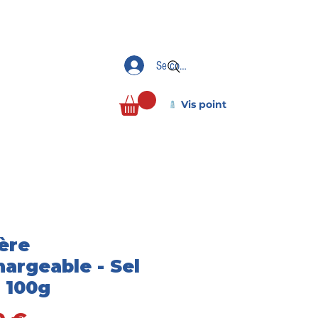
Se connecter
Vis point
ière
hargeable - Sel
- 100g