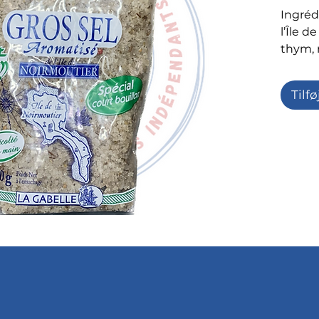
Ingrédi
l’Île d
thym, 
rose, p
persil,
Tilfø