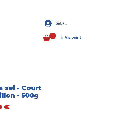
Se connecter
Vis point
s sel - Court
illon - 500g
Pris
0 €