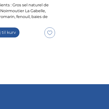
ents : Gros sel naturel de
e Noirmoutier La Gabelle,
romarin, fenouil, baies de
oivre noir, baies de genièvre,
 coriandre, clou de girofle.
j til kurv