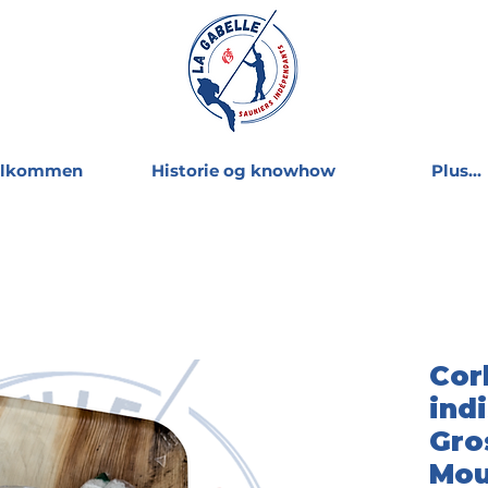
elkommen
Historie og knowhow
Plus...
Cor
ind
Gro
Mou