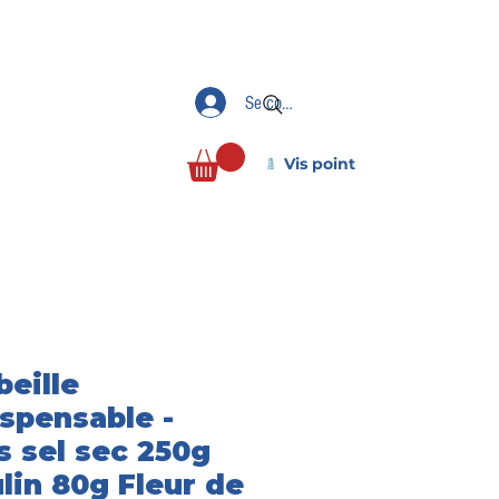
Se connecter
Vis point
beille
ispensable -
s sel sec 250g
lin 80g Fleur de