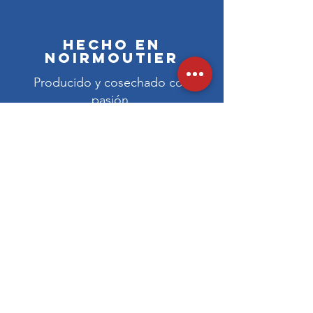
Hecho en
Noirmoutier
Producido y cosechado con
pasión.
Más información &gt;&gt;
Entrega a
domicilio
Entrega gratuita
Más información &gt;&gt;
desde 59€ de compra online