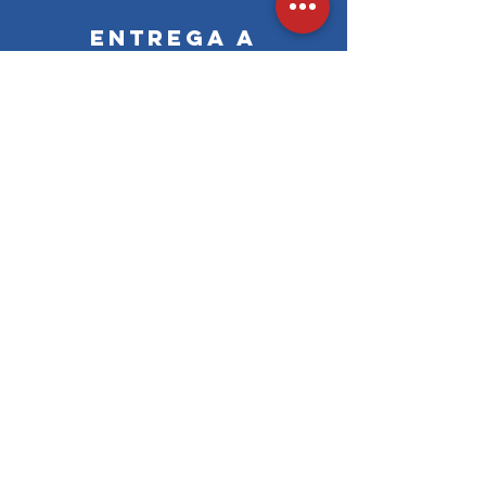
Entrega a
domicilio
Entrega gratuita
Más información &gt;&gt;
desde 59€ de compra online
Más información &gt;&gt;
Pago seguro
Visa, Mastercard, Maestro
y tarjetas francesas de la red CB
En savoir plus >>
Notas legales