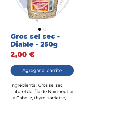
Gros sel sec -
Diable - 250g
Precio
2,00 €
Agregar al carrito
Ingrédients : Gros sel sec
naturel de l'Île de Noirmoutier
La Gabelle, thym, sarriette,
piment doux, piment fort et
romarin.