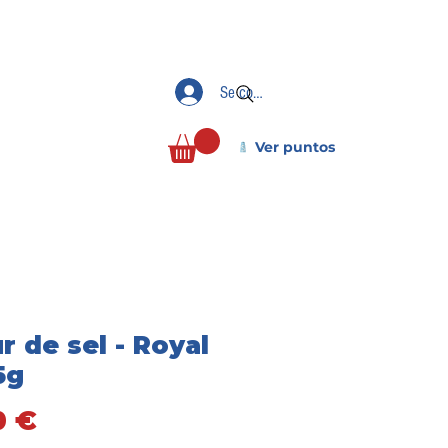
Se connecter
Ver puntos
r de sel - Royal
5g
Precio
0 €