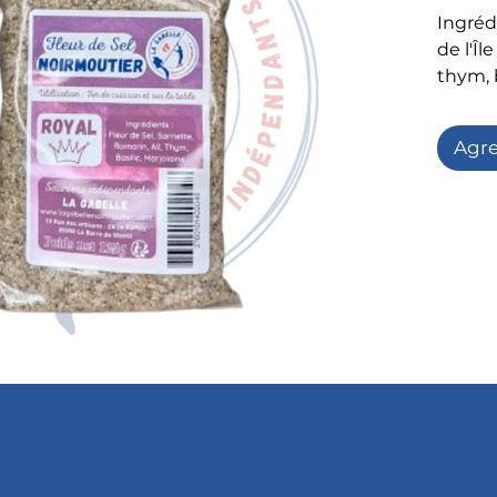
Ingrédi
de l'Îl
thym, b
romarin
Agre