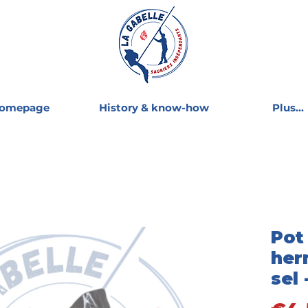
omepage
History & know-how
Plus...
Pot
her
sel 