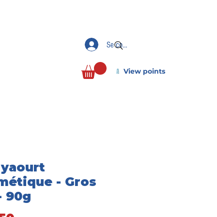
Se connecter
View points
 yaourt
métique - Gros
- 90g