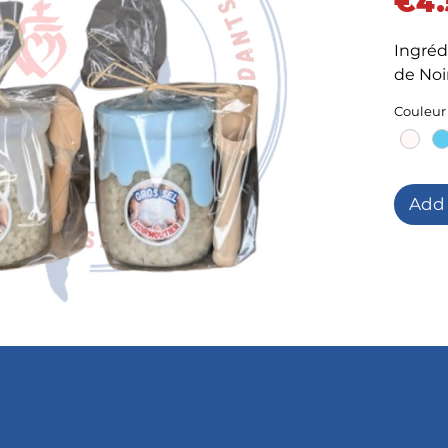
€4.
Ingrédi
de Noi
Couleur
Add 