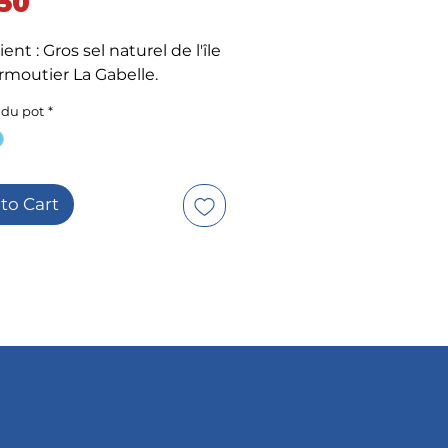
Price
50
ent : Gros sel naturel de l'île
rmoutier La Gabelle.
 du pot
*
to Cart