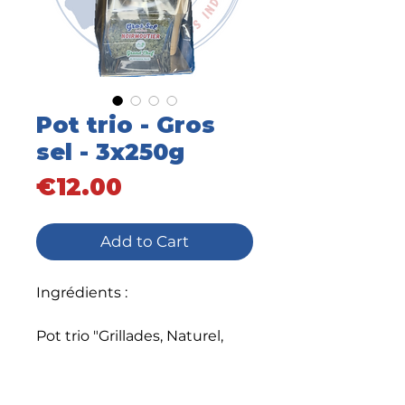
Pot trio - Gros
sel - 3x250g
Price
€12.00
Add to Cart
Ingrédients :
Pot trio "Grillades, Naturel,
Poisson" :
Grillades : Gros sel naturel de
l'Île de Noirmoutier La