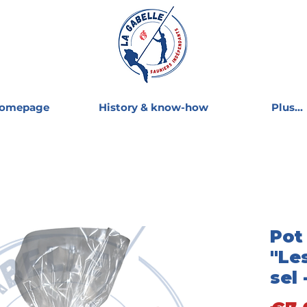
omepage
History & know-how
Plus...
Pot
"Le
sel 