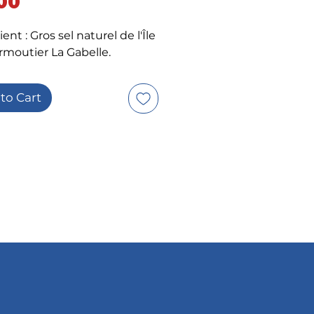
Price
00
ent : Gros sel naturel de l'Île
rmoutier La Gabelle.
to Cart