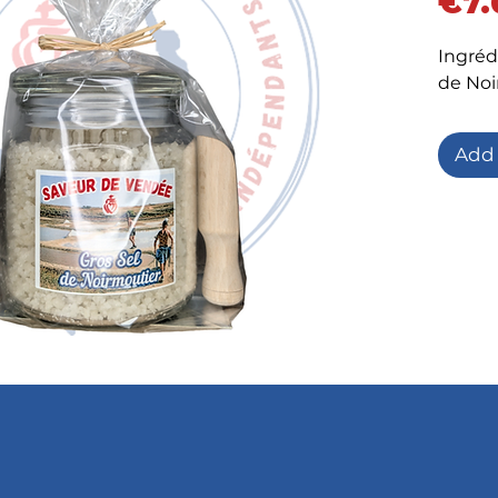
€7.
Ingrédi
de Noi
Add 