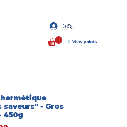
Se connecter
View points
 hermétique
s saveurs" - Gros
- 450g