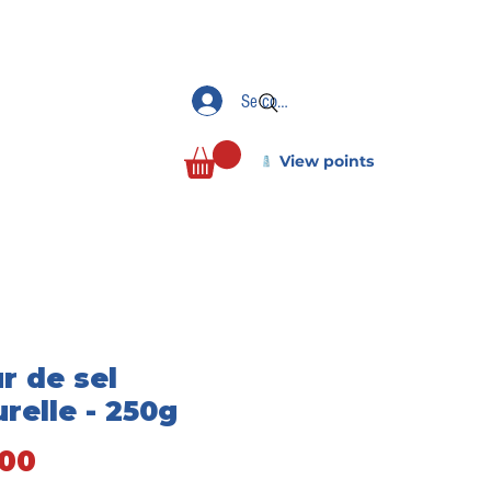
Se connecter
View points
r de sel
relle - 250g
Price
00