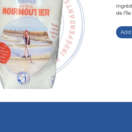
Ingrédi
de l’Îl
Add 