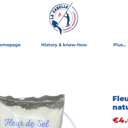
omepage
History & know-how
Plus...
Fleu
natu
€4.