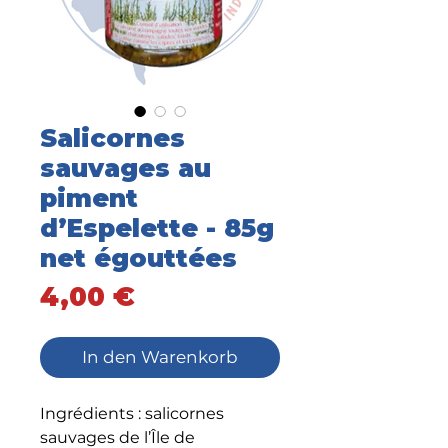
Salicornes
sauvages au
piment
d’Espelette - 85g
net égouttées
Preis
4,00 €
In den Warenkorb
Ingrédients : salicornes
sauvages de l’Île de