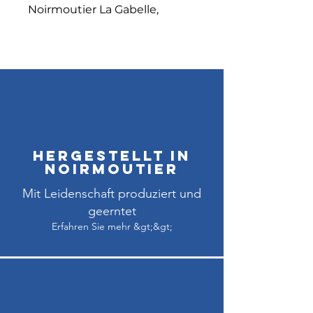
Noirmoutier La Gabelle,
vinaigre d'alcool, eau, piment
d'Espelette AOP.
Hergestellt in
Noirmoutier
Mit Leidenschaft produziert und
geerntet
Erfahren Sie mehr &gt;&gt;