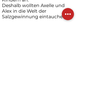
Deshalb wollten Axelle und
Alex in die Welt der
Salzgewinnung eintauchen.
Derzeit wird La Gabelle von der
Firma Les Saveurs de La
Gabelle verwaltet.
Es ist eine logische Fortsetzung
und Sie werden Corinne immer
auf den Märkten finden!
Hier finden Sie unsere
Verkaufsstellen.