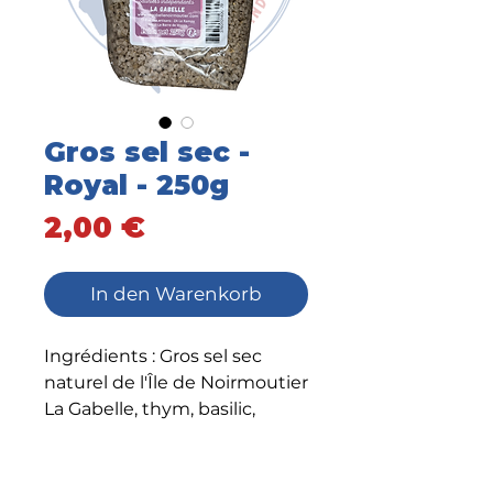
Gros sel sec -
Royal - 250g
Preis
2,00 €
In den Warenkorb
Ingrédients : Gros sel sec
naturel de l'Île de Noirmoutier
La Gabelle, thym, basilic,
marjolaine, sarriette, romarin
et ail.