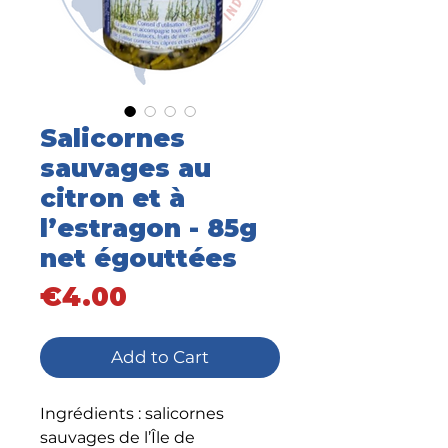
Salicornes
sauvages au
citron et à
l’estragon - 85g
net égouttées
Price
€4.00
Add to Cart
Ingrédients : salicornes
sauvages de l’Île de