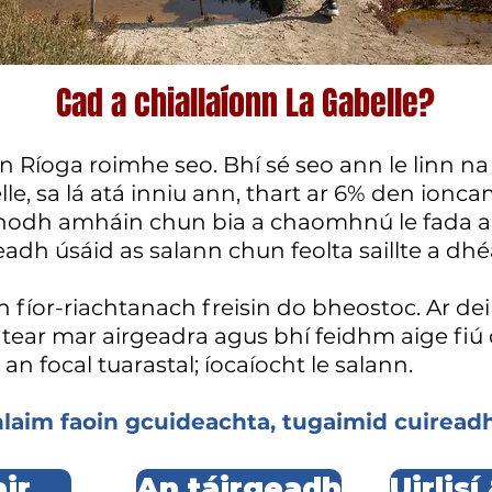
Cad a chiallaíonn La Gabelle?
n Ríoga roimhe seo. Bhí sé seo ann le linn n
lle, sa lá atá inniu ann, thart ar 6% den ionca
hodh amháin chun bia a chaomhnú le fada an
adh úsáid as salann chun feolta saillte a d
 fíor-riachtanach freisin do bheostoc. Ar dei
tear mar airgeadra agus bhí feidhm aige fiú
an focal tuarastal; íocaíocht le salann.
laim faoin gcuideachta, tugaimid cuireadh 
air
An táirgeadh
Uirlis