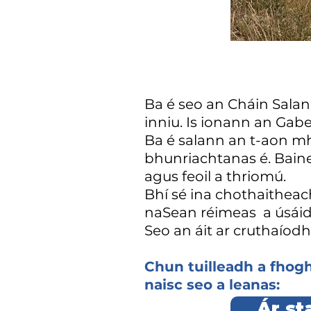
Ba é seo an Cháin Salan
inniu. Is ionann an Gabe
Ba é salann an t-aon m
bhunriachtanas é. Baine
agus feoil a thriomú.
Bhí sé ina chothaitheach
na
Sean réimeas
a úsáid
Seo an áit ar cruthaíodh 
Chun tuilleadh a fhogh
naisc seo a leanas:
Ár st