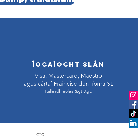
Íocaíocht slán
Visa, Mastercard, Maestro
agus cártaí Fraincise den líonra SL
Tuilleadh eolais &gt;&gt;
GTC