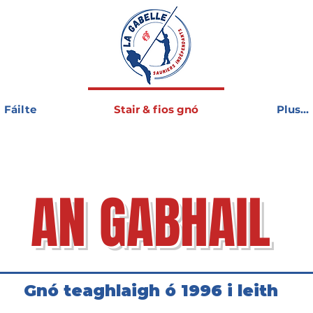
Fáilte
Stair & fios gnó
Plus...
AN GABHAIL
Gnó teaghlaigh ó 1996 i leith