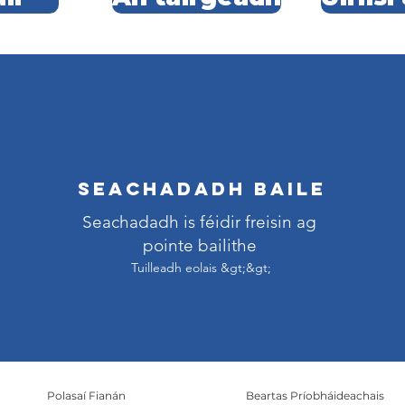
Seachadadh Baile
Seachadadh is féidir freisin ag
pointe bailithe
Tuilleadh eolais &gt;&gt;
Polasaí Fianán
Beartas Príobháideachais