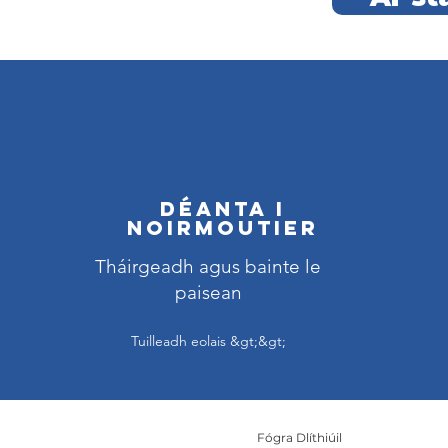
Déanta i
Noirmoutier
Tháirgeadh agus bainte le
paisean
Tuilleadh eolais &gt;&gt;
Fógra Dlíthiúil