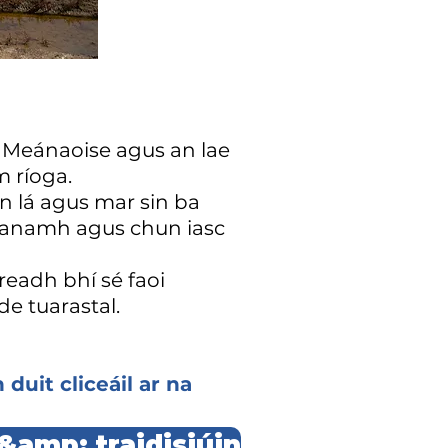
a Meánaoise agus an lae
m ríoga.
 lá agus mar sin ba
héanamh agus chun iasc
readh bhí sé faoi
 de
tuarastal.
duit cliceáil ar na
í &amp; traidisiúin