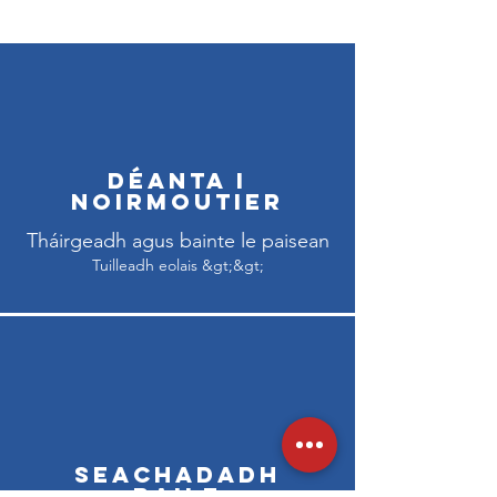
Déanta i
Noirmoutier
Tháirgeadh agus bainte le paisean
Tuilleadh eolais &gt;&gt;
Seachadadh
Baile