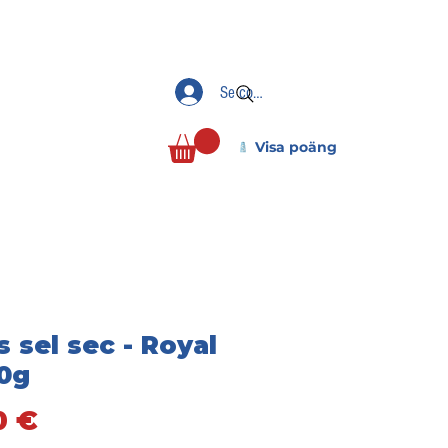
Se connecter
Visa poäng
s sel sec - Royal
50g
Pris
0 €