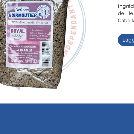
Ingrédi
de l'Îl
Gabelle
sarriet
Lägg