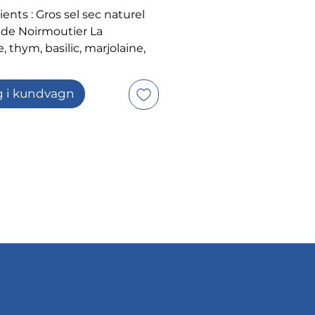
ents : Gros sel sec naturel
e de Noirmoutier La
, thym, basilic, marjolaine,
te, romarin et ail.
 i kundvagn