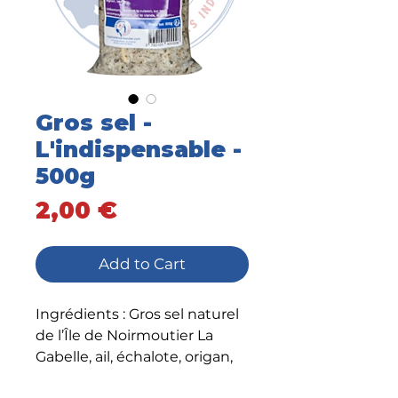
Gros sel -
L'indispensable -
500g
Price
2,00 €
Add to Cart
Ingrédients : Gros sel naturel
de l’Île de Noirmoutier La
Gabelle, ail, échalote, origan,
oignon, laurier.