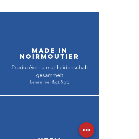
Made in
Noirmoutier
Produzéiert a mat Leidenschaft
gesammelt
Léiere méi &gt;&gt;